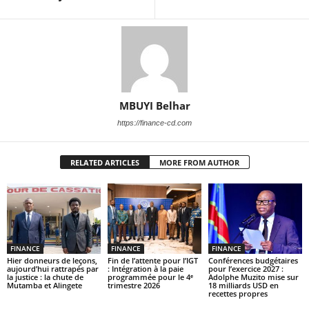
MBUYI Belhar
https://finance-cd.com
RELATED ARTICLES
MORE FROM AUTHOR
FINANCE
FINANCE
FINANCE
Hier donneurs de leçons,
Fin de l’attente pour l’IGT
Conférences budgétaires
aujourd’hui rattrapés par
: Intégration à la paie
pour l’exercice 2027 :
la justice : la chute de
programmée pour le 4ᵉ
Adolphe Muzito mise sur
Mutamba et Alingete
trimestre 2026
18 milliards USD en
recettes propres