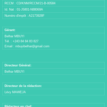
RCCM : CD/KNM/RCCM/21-B-00584
Id. Nat : 01-J5801-N88069A
Numéro d'impôt : A2173928F
Gérant:
Belhar MBUYI
Tél. : +243 84 84 83 827
Email :
mbuyibelhar@gmail.com
Directeur Général:
Belhar MBUYI
Directeur de la rédaction:
Lévy MAWEJA
Rédacteur en chef: