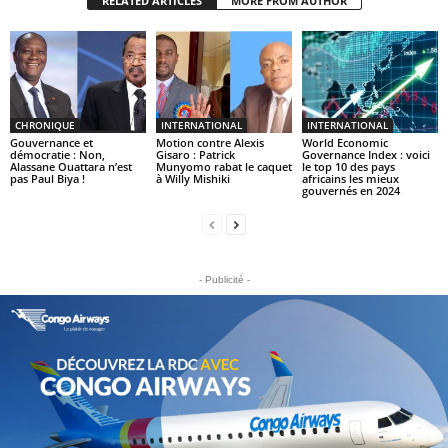
RELATED ARTICLES
MORE FROM AUTHOR
CHRONIQUE
INTERNATIONAL
INTERNATIONAL
Gouvernance et
Motion contre Alexis
World Economic
démocratie : Non,
Gisaro : Patrick
Governance Index : voici
Alassane Ouattara n’est
Munyomo rabat le caquet
le top 10 des pays
pas Paul Biya !
à Willy Mishiki
africains les mieux
gouvernés en 2024
- Publicité -