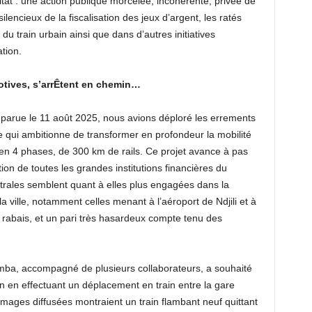
tat : une action publique morcelée, incohérente, privée de
ilencieux de la fiscalisation des jeux d’argent, les ratés
u train urbain ainsi que dans d’autres initiatives
tion.
ives, s’arr
Ê
tent en chemin…
 parue le 11 août 2025, nous avions déploré les errements
ue qui ambitionne de transformer en profondeur la mobilité
, en 4 phases, de 300 km de rails. Ce projet avance à pas
tion de toutes les grandes institutions financières du
ntrales semblent quant à elles plus engagées dans la
 la ville, notamment celles menant à l’aéroport de Ndjili et à
abais, et un pari très hasardeux compte tenu des
mba, accompagné de plusieurs collaborateurs, a souhaité
ion en effectuant un déplacement en train entre la gare
 images diffusées montraient un train flambant neuf quittant