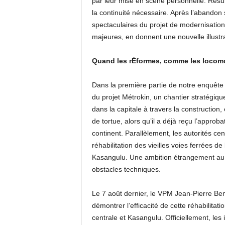
par leur mise en scène personnelle. Résul
la continuité nécessaire. Après l’abandon s
spectaculaires du projet de modernisation d
majeures, en donnent une nouvelle illustra
Quand les r
É
formes, comme les locomot
Dans la première partie de notre enquête
du projet Métrokin, un chantier stratégiq
dans la capitale à travers la construction
de tortue, alors qu’il a déjà reçu l’approba
continent. Parallèlement, les autorités ce
réhabilitation des vieilles voies ferrées de
Kasangulu. Une ambition étrangement au r
obstacles techniques.
Le 7 août dernier, le VPM Jean-Pierre Be
démontrer l’efficacité de cette réhabilitat
centrale et Kasangulu. Officiellement, les