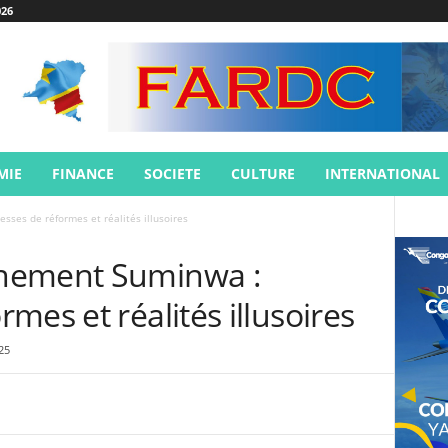
26
MIE
FINANCE
SOCIETE
CULTURE
INTERNATIONAL
ses de réformes et réalités illusoires
nement Suminwa :
mes et réalités illusoires
25