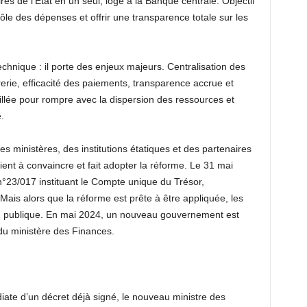
s de l’État en un seul, logé à la Banque centrale. Objectif
trôle des dépenses et offrir une transparence totale sur les
chnique : il porte des enjeux majeurs. Centralisation des
orerie, efficacité des paiements, transparence accrue et
aillée pour rompre avec la dispersion des ressources et
.
es ministères, des institutions étatiques et des partenaires
ient à convaincre et fait adopter la réforme. Le 31 mai
 n°23/017 instituant le Compte unique du Trésor,
Mais alors que la réforme est prête à être appliquée, les
ion publique. En mai 2024, un nouveau gouvernement est
u ministère des Finances.
iate d’un décret déjà signé, le nouveau ministre des