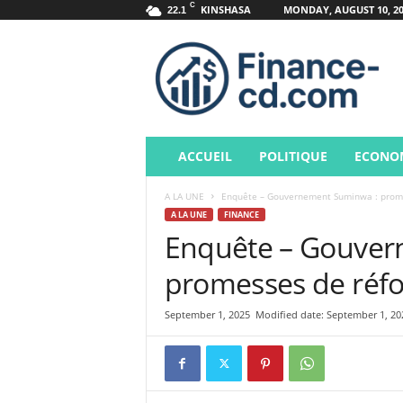
C
KINSHASA
MONDAY, AUGUST 10, 20
22.1
F
i
n
a
n
c
e
ACCUEIL
POLITIQUE
ECONO
A LA UNE
Enquête – Gouvernement Suminwa : promes
A LA UNE
FINANCE
Enquête – Gouver
promesses de réfor
September 1, 2025
Modified date: September 1, 20