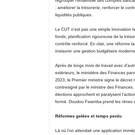
regrouper l’ensemble des comptes bancaire
: améliorer la trésorerie, renforcer le con
liquidités publiques.
Le CUT n’est pas une simple innovation te
fonds, planification rigoureuse de la trés
contrôle renforcé. En clair, une réforme t
instaurer une gestion budgétaire moderne
Après de longs mois de travail avec d’autr
extérieurs, le ministère des Finances parv
2023, le Premier ministre signe le décret
contresigné par le ministre des Finances. 
élections approchent et paralysent l’act
formé. Doudou Fwamba prend les rênes d
Réformes gelées et temps perdu
Là où l’on attendait une application imméd