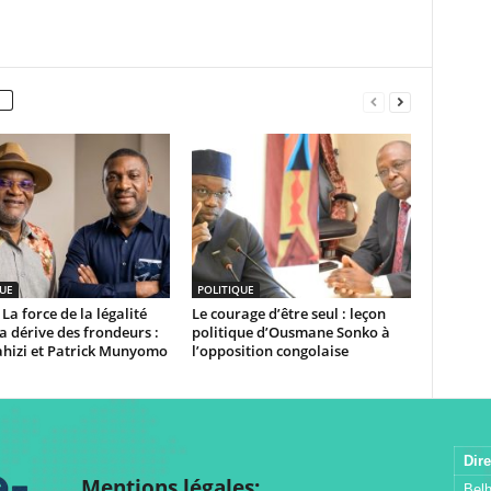
UE
POLITIQUE
La force de la légalité
Le courage d’être seul : leçon
la dérive des frondeurs :
politique d’Ousmane Sonko à
ahizi et Patrick Munyomo
l’opposition congolaise
Dire
Mentions légales:
Bel