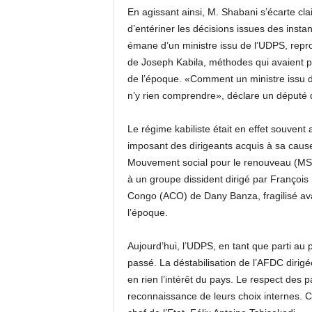
En agissant ainsi, M. Shabani s’écarte clai
d’entériner les décisions issues des inst
émane d’un ministre issu de l’UDPS, rep
de Joseph Kabila, méthodes qui avaient pou
de l’époque. «Comment un ministre issu d
n’y rien comprendre», déclare un député d
Le régime kabiliste était en effet souvent 
imposant des dirigeants acquis à sa cause
Mouvement social pour le renouveau (MSR) 
à un groupe dissident dirigé par François 
Congo (ACO) de Dany Banza, fragilisé avan
l’époque.
Aujourd’hui, l’UDPS, en tant que parti au 
passé. La déstabilisation de l’AFDC dirig
en rien l’intérêt du pays. Le respect des p
reconnaissance de leurs choix internes. C’e