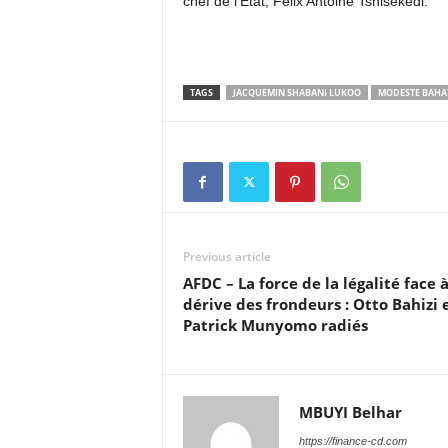
chef de l’Etat, Félix Antoine Tshisekedi.
TAGS
JACQUEMIN SHABANI LUKOO
MODESTE BAHA
Previous article
AFDC – La force de la légalité face à
dérive des frondeurs : Otto Bahizi 
Patrick Munyomo radiés
MBUYI Belhar
https://finance-cd.com