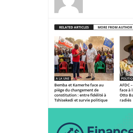
RELATED ARTICLES
MORE FROM AUTHOR
A LA UNE
POLITIQ
Bemba et Kamerhe face au
AFDC – 
piège du changement de
face à 
constitution : entre fidélité à
Otto B
Tshisekedi et survie politique
radiés