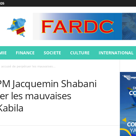
026
MIE
FINANCE
SOCIETE
CULTURE
INTERNATIONAL
 accusé de perpétuer les mauvaises...
 VPM Jacquemin Shabani
er les mauvaises
Kabila