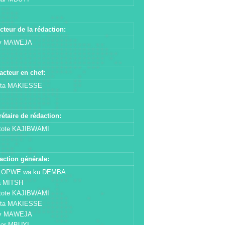
cteur de la rédaction:
y MAWEJA
acteur en chef:
ta MAKIESSE
étaire de rédaction:
stote KAJIBWAMI
action générale:
OPWE wa ku DEMBA
a MITSH
stote KAJIBWAMI
ta MAKIESSE
y MAWEJA
har MBUYI