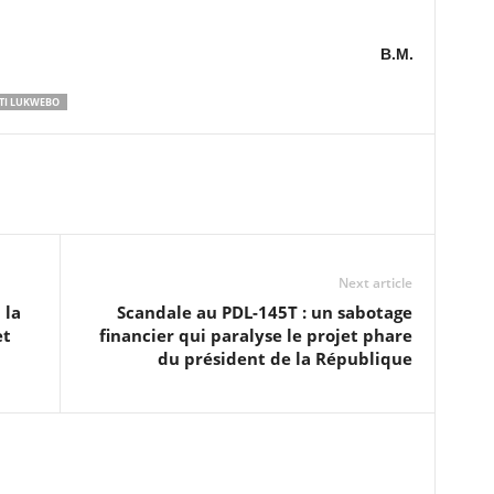
B.M.
TI LUKWEBO
Next article
 la
Scandale au PDL-145T : un sabotage
et
financier qui paralyse le projet phare
du président de la République