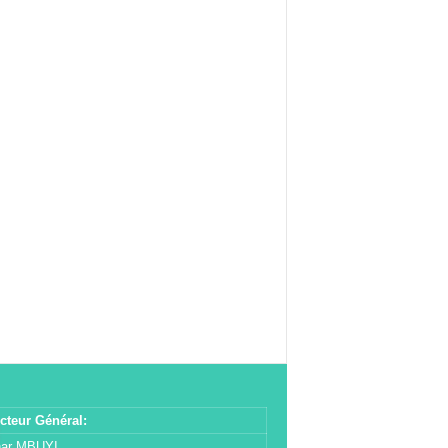
cteur Général:
har MBUYI