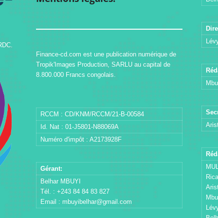
Dire
Lév
 RDC.
Finance-cd.com est une publication numérique de
Tropik'Images Production, SARLU au capital de
Réd
8.800.000 Francs congolais.
Mbu
Secr
RCCM : CD/KNM/RCCM/21-B-00584
Ari
Id. Nat : 01-J5801-N88069A
Numéro d'impôt : A2173928F
Réd
MUL
Gérant:
Ric
Belhar MBUYI
Ari
Tél. : +243 84 84 83 827
Mbu
Email :
mbuyibelhar@gmail.com
Lév
Bel