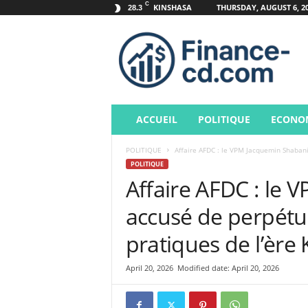
C
KINSHASA
THURSDAY, AUGUST 6, 2
28.3
F
i
n
a
n
c
e
ACCUEIL
POLITIQUE
ECONO
POLITIQUE
Affaire AFDC : le VPM Jacquemin Shabani
POLITIQUE
Affaire AFDC : le
accusé de perpétu
pratiques de l’ère 
April 20, 2026
Modified date: April 20, 2026