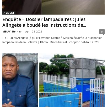
A LA UNE
Enquête – Dossier lampadaires : Jules
Alingete a boudé les instructions de...
MBUYI Belhar
-
April 25, 2025
0
L’IGF Jules Alingete (à g), et l’avenue Siforco à Masina éclairée la nuit par les
lampadaires de la Solektra｜Photo : Droits tiers et Scooprdc.net Août 2023....