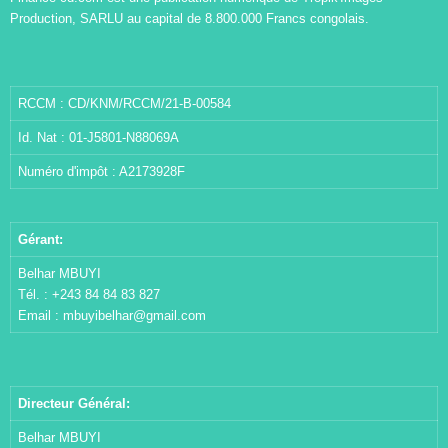
Production, SARLU au capital de 8.800.000 Francs congolais.
RCCM : CD/KNM/RCCM/21-B-00584
Id. Nat : 01-J5801-N88069A
Numéro d'impôt : A2173928F
Gérant:
Belhar MBUYI
Tél. : +243 84 84 83 827
Email :
mbuyibelhar@gmail.com
Directeur Général:
Belhar MBUYI