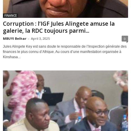
FINANCE
Corruption : l’IGF Jules Alingete amuse la
galerie, la RDC toujours parmi...
MBUYI Belhar
-
April 3, 2025
0
Jules Alingete Key est sans doute le responsable de l’Inspection générale des
finances le plus connu d’Afrique. Au cours d’une manifestation organisée à
Kinshasa...