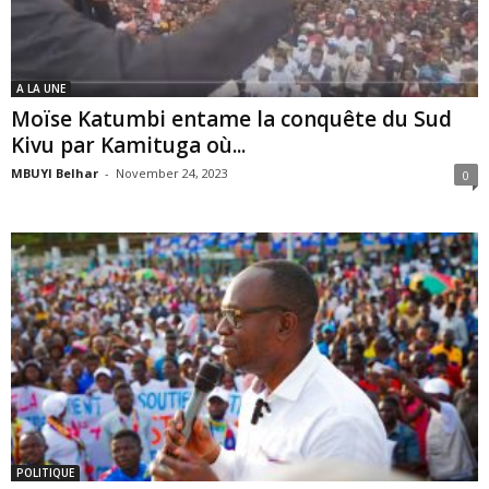
A LA UNE
Moïse Katumbi entame la conquête du Sud
Kivu par Kamituga où...
MBUYI Belhar
-
November 24, 2023
0
POLITIQUE