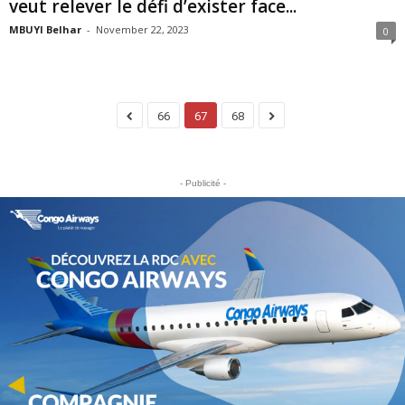
veut relever le défi d’exister face...
MBUYI Belhar
-
November 22, 2023
0
66
67
68
- Publicité -