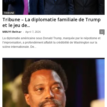
TRIBUNE
Tribune – La diplomatie familiale de Trump
et le jeu de...
MBUYI Belhar
-
April 7, 2026
0
La diplomatie américaine sous Donald Trump, marquée par le népotisme et
l’improvisation, a profondément affaibli la crédibilité de Washington sur la
scène internationale. De...