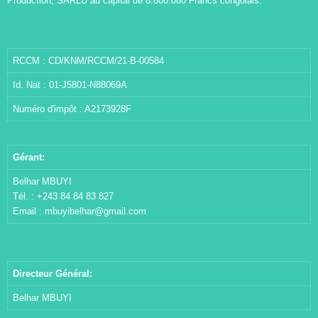
Production, SARLU au capital de 8.800.000 Francs congolais.
RCCM : CD/KNM/RCCM/21-B-00584
Id. Nat : 01-J5801-N88069A
Numéro d'impôt : A2173928F
Gérant:
Belhar MBUYI
Tél. : +243 84 84 83 827
Email :
mbuyibelhar@gmail.com
Directeur Général:
Belhar MBUYI