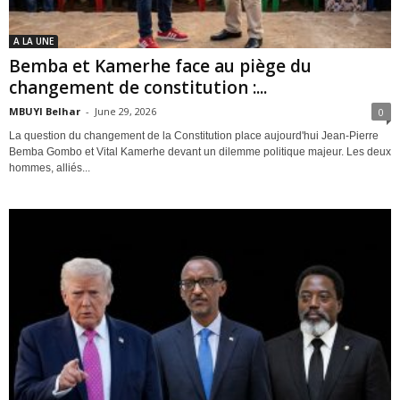
A LA UNE
Bemba et Kamerhe face au piège du
changement de constitution :...
MBUYI Belhar
-
June 29, 2026
0
La question du changement de la Constitution place aujourd'hui Jean-Pierre
Bemba Gombo et Vital Kamerhe devant un dilemme politique majeur. Les deux
hommes, alliés...